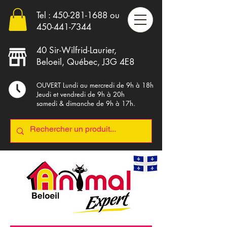
Tel :
450-281-1688
ou
4
50-441-7344
40 Sir-Wilfrid-Laurier,
Beloeil, Québec, J3G 4E8
OUVERT Lundi au mercredi de 9h à 18h
Jeudi et vendredi de 9h à 20h
samedi & dimanche de 9h à 17h.