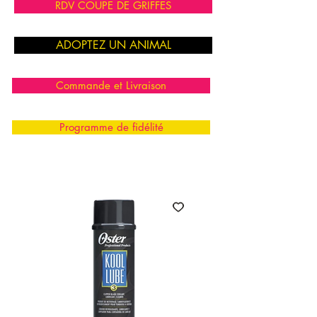
RDV COUPE DE GRIFFES
ADOPTEZ UN ANIMAL
Commande et Livraison
Programme de fidélité