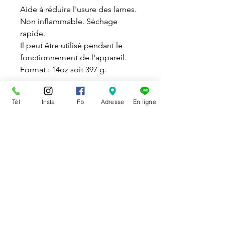
Aide à réduire l'usure des lames.
Non inflammable. Séchage
rapide.
Il peut être utilisé pendant le
fonctionnement de l'appareil.
Format : 14oz soit 397 g.
DISPONIBILITÉ
Tél
Insta
Fb
Adresse
En ligne
Disponible en magasin et en
POLITIQUE DE RETOUR
ligne
Vous pouvez échanger ou
Le ramassage en magasin d’un
annuler un article
qui ne vous
achat effectué en ligne doit se
convient pas. Dans ce cas, vous
faire durant les heures normales
devez nous informer et obtenir
d’ouverture.
auprès de nous une autorisation
d’échange ou de
remboursement par courriel ou