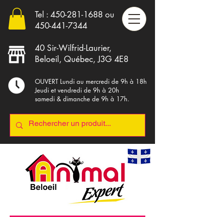
Tel :
450-281-1688
ou
4
50-441-7344
40 Sir-Wilfrid-Laurier,
Beloeil, Québec, J3G 4E8
OUVERT Lundi au mercredi de 9h à 18h
Jeudi et vendredi de 9h à 20h
samedi & dimanche de 9h à 17h.