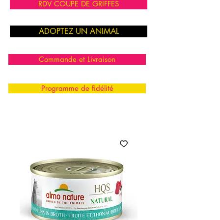
RDV COUPE DE GRIFFES
ADOPTEZ UN ANIMAL
Commande et Livraison
Programme de fidélité