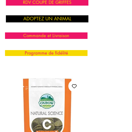
RDV COUPE DE GRIFFES
ADOPTEZ UN ANIMAL
Commande et Livraison
Programme de fidélité