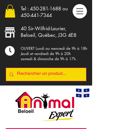
Tel :
450-281-1688
ou
4
50-441-7344
40 Sir-Wilfrid-Laurier,
Beloeil, Québec, J3G 4E8
OUVERT Lundi au mercredi de 9h à 18h
Jeudi et vendredi de 9h à 20h
samedi & dimanche de 9h à 17h.