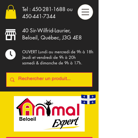
Tel :
450-281-1688
ou
4
50-441-7344
40 Sir-Wilfrid-Laurier,
Beloeil, Québec, J3G 4E8
OUVERT Lundi au mercredi de 9h à 18h
Jeudi et vendredi de 9h à 20h
samedi & dimanche de 9h à 17h.