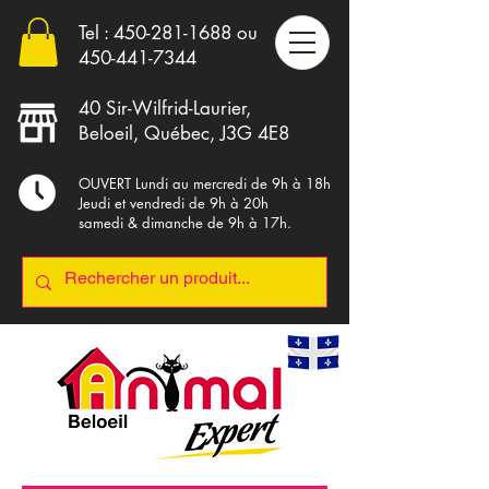
Tel :
450-281-1688
ou
4
50-441-7344
40 Sir-Wilfrid-Laurier,
Beloeil, Québec, J3G 4E8
OUVERT Lundi au mercredi de 9h à 18h
Jeudi et vendredi de 9h à 20h
samedi & dimanche de 9h à 17h.