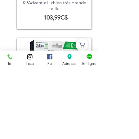
K9Advantix II chien très grande
taille
103,99C$
Tél
Insta
Fb
Adresse
En ligne
Tube à presser antipuces, tiques et
moustiques Squeez-On Sentry chat
17,99C$