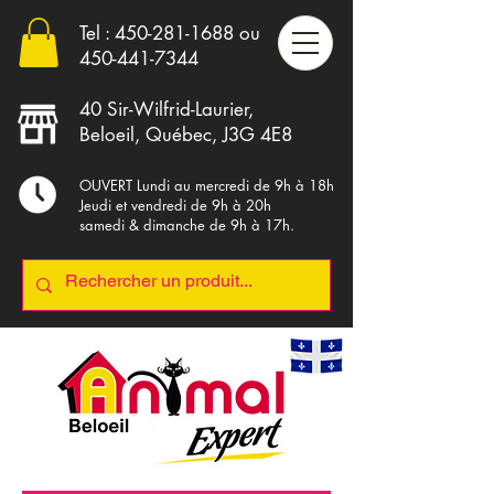
Tel :
450-281-1688
ou
4
50-441-7344
40 Sir-Wilfrid-Laurier,
Beloeil, Québec, J3G 4E8
OUVERT Lundi au mercredi de 9h à 18h
Jeudi et vendredi de 9h à 20h
samedi & dimanche de 9h à 17h.