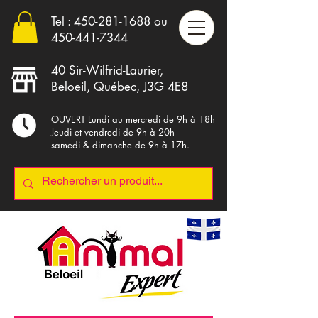
Tel :
450-281-1688
ou
4
50-441-7344
40 Sir-Wilfrid-Laurier,
Beloeil, Québec, J3G 4E8
OUVERT Lundi au mercredi de 9h à 18h
Jeudi et vendredi de 9h à 20h
samedi & dimanche de 9h à 17h.