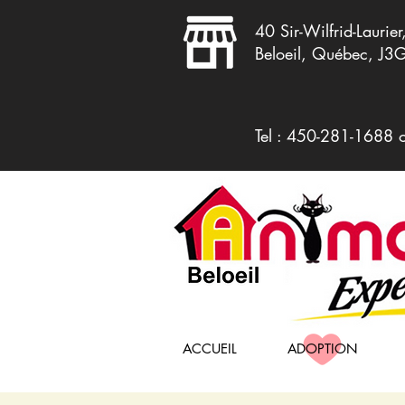
40 Sir-Wilfrid-Laurier
Beloeil, Québec, J3
Tel : 450-281-1688 
ACCUEIL
ADOPTION