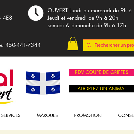
,
OUVERT Lundi au mercredi de 9h à
G 4E8
Jeudi et vendredi de 9h à 20h
samedi & dimanche de 9h à 17h.
ou 4
50-441-7344
RDV COUPE DE GRIFFES
ADOPTEZ UN ANIMAL
SERVICES
MARQUES
PROMOTION
CONSE