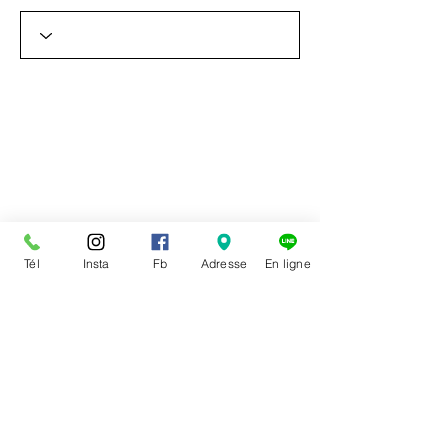
Tél
Insta
Fb
Adresse
En ligne
RECEVEZ EN AVANT PREMIÈRE NOS
RABAIS ET NOUVEAUTÉ EN VOUS
INSCRIVANT À L'INFOLETTRE