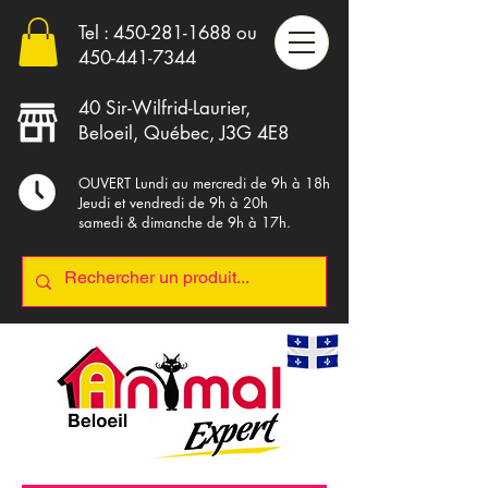
Tel :
450-281-1688
ou
4
50-441-7344
40 Sir-Wilfrid-Laurier,
Beloeil, Québec, J3G 4E8
OUVERT Lundi au mercredi de 9h à 18h
Jeudi et vendredi de 9h à 20h
samedi & dimanche de 9h à 17h.